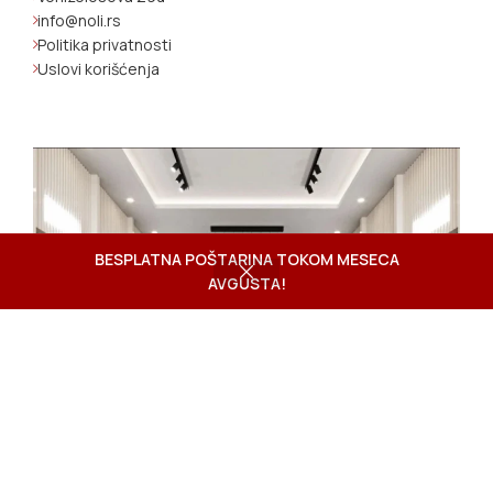
info@noli.rs
Politika privatnosti
Uslovi korišćenja
BESPLATNA POŠTARINA TOKOM MESECA
AVGUSTA!
Shop
Wishlist
Cart
My account