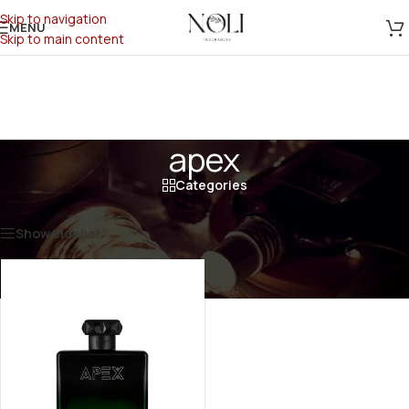
Skip to navigation
MENU
Skip to main content
apex
Categories
Početna
/
Shop
/
Proizvod označen „apex“
Prikazan jedan rezultat
Show sidebar