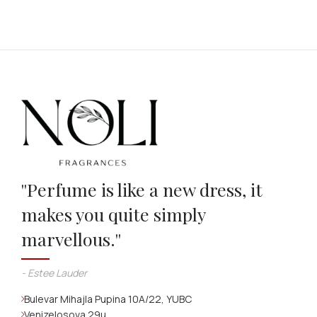
''Perfume is like a new dress, it
makes you quite simply
marvellous.''
- Estee Lauder
Bulevar Mihajla Pupina 10A/22, YUBC
Venizelosova 29u