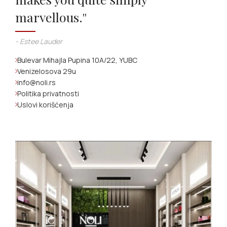
marvellous.''
- Estee Lauder
Bulevar Mihajla Pupina 10A/22, YUBC
Venizelosova 29u
info@noli.rs
Politika privatnosti
Uslovi korišćenja