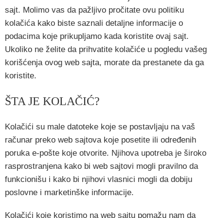
sajt. Molimo vas da pažljivo pročitate ovu politiku
kolačića kako biste saznali detaljne informacije o
podacima koje prikupljamo kada koristite ovaj sajt.
Ukoliko ne želite da prihvatite kolačiće u pogledu vašeg
korišćenja ovog web sajta, morate da prestanete da ga
koristite.
ŠTA JE KOLAČIĆ?
Kolačići su male datoteke koje se postavljaju na vaš
računar preko web sajtova koje posetite ili određenih
poruka e-pošte koje otvorite. Njihova upotreba je široko
rasprostranjena kako bi web sajtovi mogli pravilno da
funkcionišu i kako bi njihovi vlasnici mogli da dobiju
poslovne i marketinške informacije.
Kolačići koje koristimo na web sajtu pomažu nam da