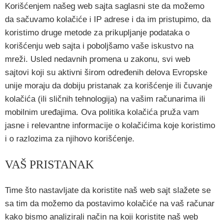
Korišćenjem našeg web sajta saglasni ste da možemo
da sačuvamo kolačiće i IP adrese i da im pristupimo, da
koristimo druge metode za prikupljanje podataka o
korišćenju web sajta i poboljšamo vaše iskustvo na
mreži. Usled nedavnih promena u zakonu, svi web
sajtovi koji su aktivni širom određenih delova Evropske
unije moraju da dobiju pristanak za korišćenje ili čuvanje
kolačića (ili sličnih tehnologija) na vašim računarima ili
mobilnim uređajima. Ova politika kolačića pruža vam
jasne i relevantne informacije o kolačićima koje koristimo
i o razlozima za njihovo korišćenje.
VAŠ PRISTANAK
Time što nastavljate da koristite naš web sajt slažete se
sa tim da možemo da postavimo kolačiće na vaš računar
kako bismo analizirali način na koji koristite naš web