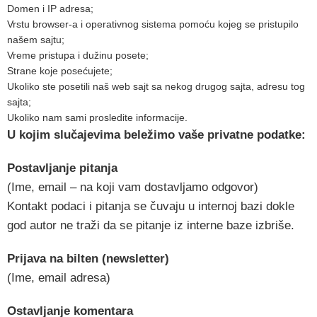
Domen i IP adresa;
Vrstu browser-a i operativnog sistema pomoću kojeg se pristupilo
našem sajtu;
Vreme pristupa i dužinu posete;
Strane koje posećujete;
Ukoliko ste posetili naš web sajt sa nekog drugog sajta, adresu tog
sajta;
Ukoliko nam sami prosledite informacije.
U kojim slučajevima beležimo vaše privatne podatke:
Postavljanje pitanja
(Ime, email – na koji vam dostavljamo odgovor)
Kontakt podaci i pitanja se čuvaju u internoj bazi dokle
god autor ne traži da se pitanje iz interne baze izbriše.
Prijava na bilten (newsletter)
(Ime, email adresa)
Ostavljanje komentara