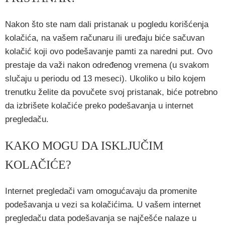
Nakon što ste nam dali pristanak u pogledu korišćenja
kolačića, na vašem računaru ili uređaju biće sačuvan
kolačić koji ovo podešavanje pamti za naredni put. Ovo
prestaje da važi nakon određenog vremena (u svakom
slučaju u periodu od 13 meseci). Ukoliko u bilo kojem
trenutku želite da povučete svoj pristanak, biće potrebno
da izbrišete kolačiće preko podešavanja u internet
pregledaču.
KAKO MOGU DA ISKLJUČIM
KOLAČIĆE?
Internet pregledači vam omogućavaju da promenite
podešavanja u vezi sa kolačićima. U vašem internet
pregledaču data podešavanja se najčešće nalaze u