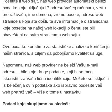
Posetite li web sajt, naš web provider automatski beleži
podatke koju uključuju IP adresu Vašeg računara, vrstu
pretraživača, ime domena, vreme posete, adresu web
stranice s koje ste došli, te sve informacije o stranicama
koje posetite na našoj web lokaciji o čemu ste bili
obavešteni na svim stranicama web sajta.
Ove podatke koristimo za statističke analize o korišćenju
naših stranica, s ciljem da poboljšamo kvalitet usluge.
Napomena: naš web provider ne beleži Vašu e-mail
adresu ili bilo koje druge podatke, koji bi se mogli
iskoristiti za Vašu ličnu identifikaciju.
Možete se isključiti
iz beleženja ovih podataka ako ispravno podesite vaš
web pretraživač – više o tome u nastavku.
Podaci koje skupljamo su sledeći: