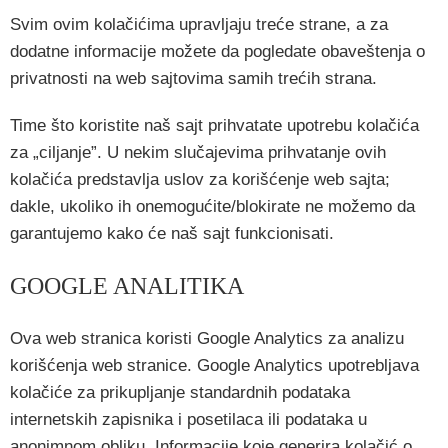
Svim ovim kolačićima upravljaju treće strane, a za
dodatne informacije možete da pogledate obaveštenja o
privatnosti na web sajtovima samih trećih strana.
Time što koristite naš sajt prihvatate upotrebu kolačića
za „ciljanje”. U nekim slučajevima prihvatanje ovih
kolačića predstavlja uslov za korišćenje web sajta;
dakle, ukoliko ih onemogućite/blokirate ne možemo da
garantujemo kako će naš sajt funkcionisati.
GOOGLE ANALITIKA
Ova web stranica koristi Google Analytics za analizu
korišćenja web stranice. Google Analytics upotrebljava
kolačiće za prikupljanje standardnih podataka
internetskih zapisnika i posetilaca ili podataka u
anonimnom obliku. Informacije koje generira kolačić o