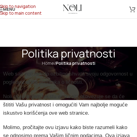
Skip to navigation
MENU
Skip to main content
Politika privatnosti
Home
/
Politika privatnosti
Web sajt noli.rs vrlo ozbiljno shvata svoju odgovornost u
pogledu zaštite podataka o ličnosti.
Noli.rs (u daljem tekstu web sajt) obavezuje se da će
štititi Vašu privatnost i omogućiti Vam najbolje moguće
iskustvo korišćenja ove web stranice.
Molimo, pročitajte ovu izjavu kako biste razumeli kako
se odnosimo prema Vašim ličnim podacima.
Ova izjava