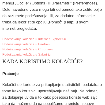
meniju „Opcije” (Options) ili „Parametri” (Preferences).
Dole navedene veze mogu biti od pomoći ako želite bolje
da razumete podešavanja. Ili, za dodatne informacije
treba da iskoristite opciju „Pomoć” (Help) u svom
internet pregledaču.
Podešavanje kolačića u Internet Explorer-u
Podešavanje kolačića u Firefox-u
Podešavanja kolačića u Chrome-u
Podešavanja kolačića u Safari-ju
KADA KORISTIMO KOLAČIĆE?
Praćenje
Kolačići se koriste za prikupljanje statističkih podataka o
tome kako korisnici upotrebljavaju naš sajt. Na primer,
za dobijanje uvida u to kako posetioci koriste web sajt
tako da možemo da ga poboljšamo u smislu njegove