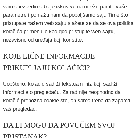
vam obezbedimo bolje iskustvo na mreži, pamte vaše
parametre i pomažu nam da poboljšamo sajt. Time što
pristupate našem web sajtu slažete se da se ova politika
kolačića primenjuje kad god pristupite web sajtu,
nezavisno od uređaja koji koristite.
KOJE LIČNE INFORMACIJE
PRIKUPLJAJU KOLAČIĆI?
Uopšteno, kolačić sadrži tekstualni niz koji sadrži
informacije o pregledaču. Za rad nije neophodno da
kolačić prepozna odakle ste, on samo treba da zapamti
vaš pregledač.
DA LI MOGU DA POVUČEM SVOJ
PRISTANAK?