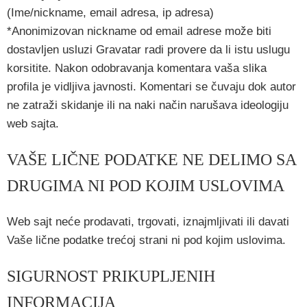
(Ime/nickname, email adresa, ip adresa)
*Anonimizovan nickname od email adrese može biti
dostavljen usluzi Gravatar radi provere da li istu uslugu
korsitite. Nakon odobravanja komentara vaša slika
profila je vidljiva javnosti. Komentari se čuvaju dok autor
ne zatraži skidanje ili na naki način narušava ideologiju
web sajta.
VAŠE LIČNE PODATKE NE DELIMO SA
DRUGIMA NI POD KOJIM USLOVIMA
Web sajt neće prodavati, trgovati, iznajmljivati ili davati
Vaše lične podatke trećoj strani ni pod kojim uslovima.
SIGURNOST PRIKUPLJENIH
INFORMACIJA