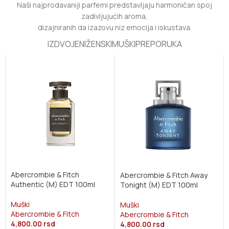
Naši najprodavaniji parfemi predstavljaju harmoničan spoj
zadivljujućih aroma,
dizajniranih da izazovu niz emocija i iskustava.
IZDVOJENI
ŽENSKI
MUŠKI
PREPORUKA
Abercrombie & Fitch
Abercrombie & Fitch Away
Authentic (M) EDT 100ml
Tonight (M) EDT 100ml
Muški
Muški
Abercrombie & Fitch
Abercrombie & Fitch
4,800.00
rsd
4,800.00
rsd