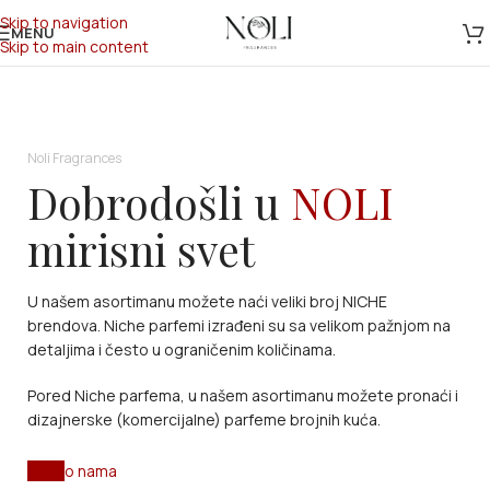
Skip to navigation
MENU
Skip to main content
Noli Fragrances
Dobrodošli u
NOLI
mirisni svet
U našem asortimanu možete naći veliki broj NICHE
brendova. Niche parfemi izrađeni su sa velikom pažnjom na
detaljima i često u ograničenim količinama.
Pored Niche parfema, u našem asortimanu možete pronaći i
dizajnerske (komercijalne) parfeme brojnih kuća.
shop
o nama