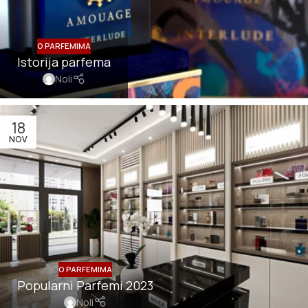
O PARFEMIMA
Istorija parfema
Noli
18
NOV
O PARFEMIMA
Popularni Parfemi 2023
Noli