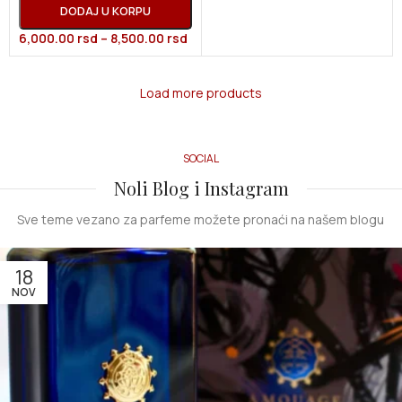
DODAJ U KORPU
6,000.00
rsd
–
8,500.00
rsd
Load more products
SOCIAL
Noli Blog i Instagram
Sve teme vezano za parfeme možete pronaći na našem blogu
18
NOV