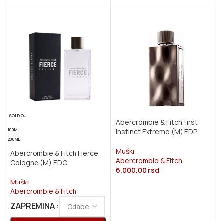
SOLD OU
Abercrombie & Fitch First
T
Instinct Extreme (M) EDP
100ML
100ml
200ML
Muški
Abercrombie & Fitch Fierce
Abercrombie & Fitch
Cologne (M) EDC
6,000.00
rsd
Muški
Abercrombie & Fitch
ZAPREMINA