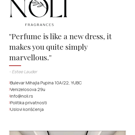
''Perfume is like a new dress, it
makes you quite simply
marvellous.''
- Estee Lauder
Bulevar Mihajla Pupina 10A/22, YUBC
Venizelosova 29u
info@noli.rs
Politika privatnosti
Uslovi korišćenja