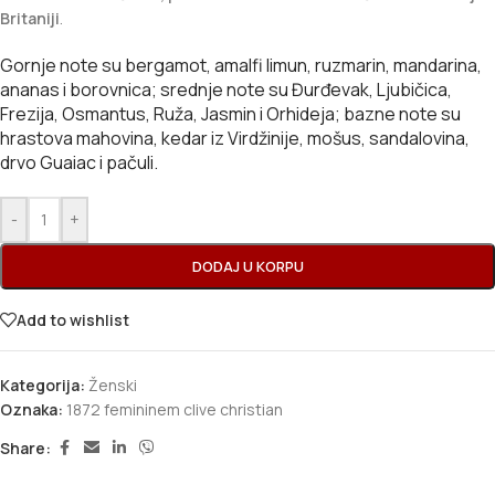
Britaniji
.
Gornje note su bergamot, amalfi limun, ruzmarin, mandarina,
ananas i borovnica; srednje note su Đurđevak, Ljubičica,
Frezija, Osmantus, Ruža, Jasmin i Orhideja; bazne note su
hrastova mahovina, kedar iz Virdžinije, mošus, sandalovina,
drvo Guaiac i pačuli.
-
+
DODAJ U KORPU
Add to wishlist
Kategorija:
Ženski
Oznaka:
1872 femininem clive christian
Share: