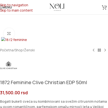
Skip to navigation
MENU
Skip to main content
Click to enlarge
Početna
/
Shop
/
Ženski
1872 Feminine Clive Christian EDP 50ml
31,500.00
rsd
Bogati buketi cveća su kombiniovani sa svežim citrusnim notama
u ovom romantičnom, parfemskom omažu mirnoći leta u Velikoj