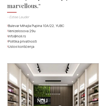
marvellous.''
- Estee Lauder
Bulevar Mihajla Pupina 10A/22, YUBC
Venizelosova 29u
info@noli.rs
Politika privatnosti
Uslovi korišćenja