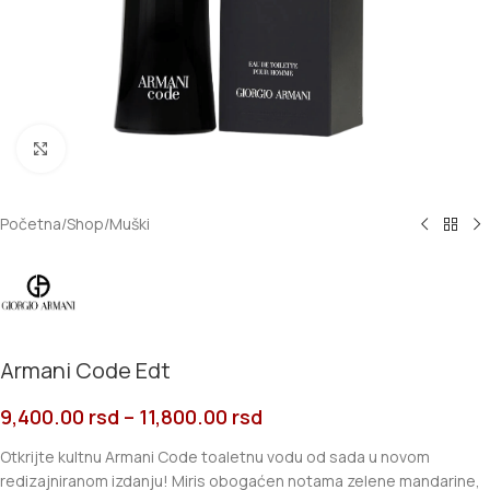
Click to enlarge
Početna
/
Shop
/
Muški
Armani Code Edt
9,400.00
rsd
–
11,800.00
rsd
Otkrijte kultnu Armani Code toaletnu vodu od sada u novom
redizajniranom izdanju! Miris obogaćen notama zelene mandarine,