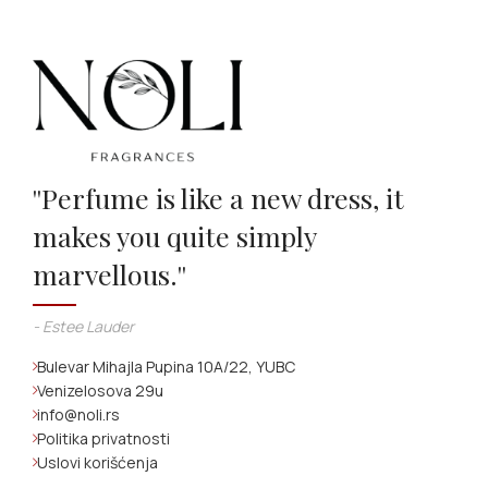
''Perfume is like a new dress, it
makes you quite simply
marvellous.''
- Estee Lauder
Bulevar Mihajla Pupina 10A/22, YUBC
Venizelosova 29u
info@noli.rs
Politika privatnosti
Uslovi korišćenja