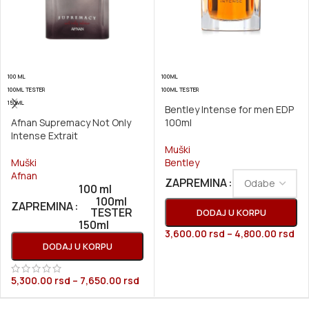
100 ML
100ML
100ML TESTER
100ML TESTER
150ML
Bentley Intense for men EDP
Afnan Supremacy Not Only
100ml
Intense Extrait
Muški
Muški
Bentley
Afnan
ZAPREMINA
100 ml
100ml
ZAPREMINA
TESTER
DODAJ U KORPU
150ml
3,600.00
rsd
–
4,800.00
rsd
DODAJ U KORPU
5,300.00
rsd
–
7,650.00
rsd