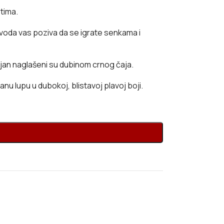
stima.
voda vas poziva da se igrate senkama i
amjan naglašeni su dubinom crnog čaja.
 lupu u dubokoj, blistavoj plavoj boji.