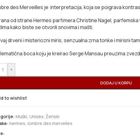
bre des Merveilles je interpretacija, koja se poigrava kontra
rana od strane Hermes parfimera Christine Nagel, parfemska 
lima kako biste se otvorili snovima i mašti.
vaj drveni i misteriozni miris, senzualna zrna tonke i mirisni t
ematična boca koju je kreirao Serge Mansau preuzima zvezdanu
+
DODAJ U KORPU
d to wishlist
gorije:
Muški
,
Unisex
,
Ženski
ake:
hermes
,
lombre des mervelles
e: