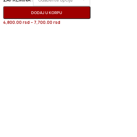
DODAJ U KORPU
4,800.00
rsd
–
7,700.00
rsd