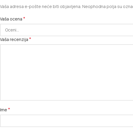
Vaša adresa e-pošte neće biti objavljena.
Neophodna polja su ozn
*
Vaša ocena
*
Vaša recenzija
*
Ime