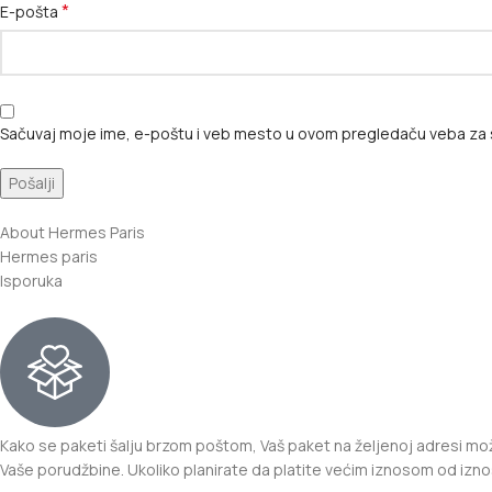
*
E-pošta
Sačuvaj moje ime, e-poštu i veb mesto u ovom pregledaču veba za 
About Hermes Paris
Hermes paris
Isporuka
Kako se paketi šalju brzom poštom, Vaš paket na željenoj adresi može
Vaše porudžbine. Ukoliko planirate da platite većim iznosom od izno