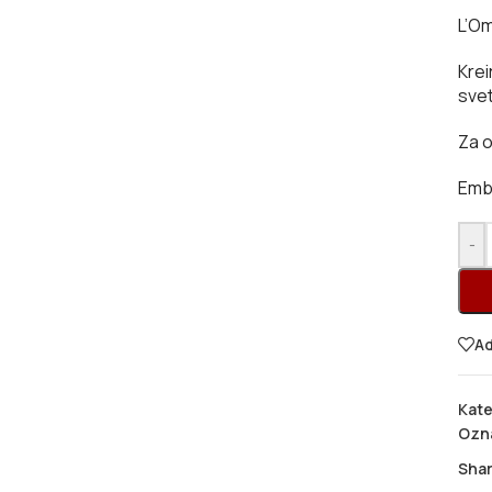
L’Om
Krei
svet
Za o
Embl
-
Ad
Kate
Ozn
Shar