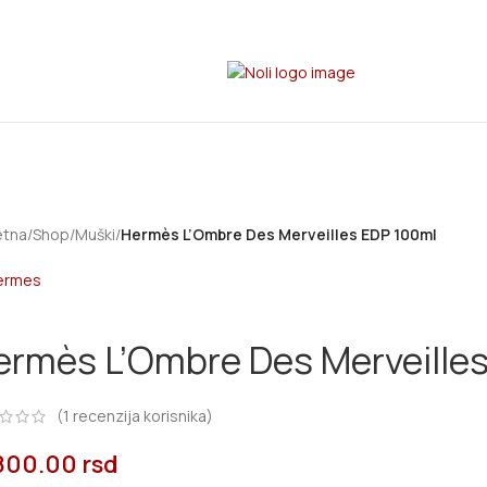
etna
/
Shop
/
Muški
/
Hermès L’Ombre Des Merveilles EDP 100ml
ermès L’Ombre Des Merveille
(
1
recenzija korisnika)
,800.00
rsd