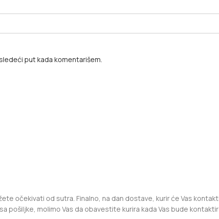
sledeći put kada komentarišem.
te očekivati od sutra. Finalno, na dan dostave, kurir će Vas kontakt
sa pošiljke, molimo Vas da obavestite kurira kada Vas bude kontaktir