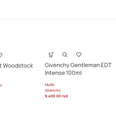
Givenchy Gentleman EDT
et Woodstock
Intense 100ml
l
Muški
ki
Givenchy
9,400.00
rsd