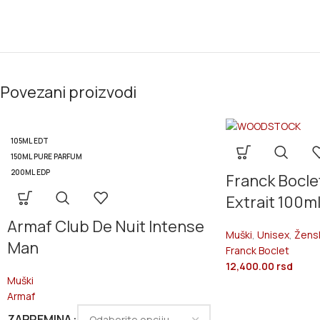
Povezani proizvodi
105ML EDT
150ML PURE PARFUM
200ML EDP
Franck Bocl
Extrait 100m
Armaf Club De Nuit Intense
Muški
,
Unisex
,
Žens
Man
Franck Boclet
12,400.00
rsd
Muški
Armaf
ZAPREMINA