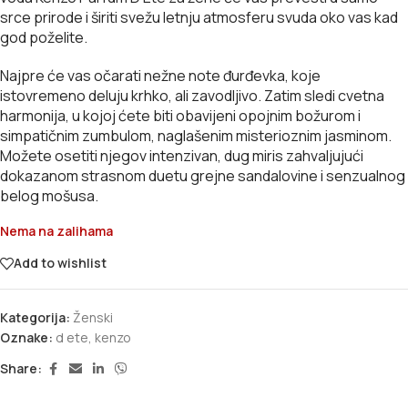
srce prirode i širiti svežu letnju atmosferu svuda oko vas kad
god poželite.
Najpre će vas očarati nežne note đurđevka, koje
istovremeno deluju krhko, ali zavodljivo. Zatim sledi cvetna
harmonija, u kojoj ćete biti obavijeni opojnim božurom i
simpatičnim zumbulom, naglašenim misterioznim jasminom.
Možete osetiti njegov intenzivan, dug miris zahvaljujući
dokazanom strasnom duetu grejne sandalovine i senzualnog
belog mošusa.
Nema na zalihama
Add to wishlist
Kategorija:
Ženski
Oznake:
d ete
,
kenzo
Share: