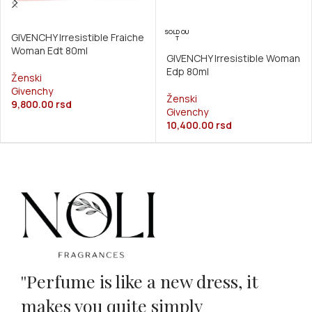
SOLD OU
GIVENCHY Irresistible Fraiche
T
Woman Edt 80ml
GIVENCHY Irresistible Woman
Edp 80ml
Ženski
Givenchy
Ženski
9,800.00
rsd
Givenchy
10,400.00
rsd
''Perfume is like a new dress, it
makes you quite simply