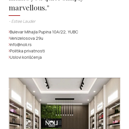
marvellous.''
- Estee Lauder
Bulevar Mihajla Pupina 10A/22, YUBC
Venizelosova 29u
info@noli.rs
Politika privatnosti
Uslovi korišćenja