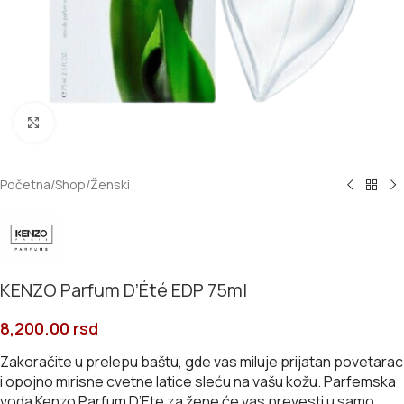
Click to enlarge
Početna
/
Shop
/
Ženski
KENZO Parfum D’Été EDP 75ml
8,200.00
rsd
Zakoračite u prelepu baštu, gde vas miluje prijatan povetarac
i opojno mirisne cvetne latice sleću na vašu kožu. Parfemska
voda Kenzo Parfum D’Ete za žene će vas prevesti u samo