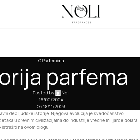
O Parfemima
torija parfema
Posted by
Noli
16/02/2024
On 18/11/2023
avni deo ljudske istorije. Njegova evolucija je svedočanstvo
četaka u drevnim civilizacijama do industrije vredne milijarde dolara
 istražiti na ovom blogu.