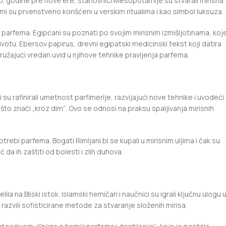
00. godine pre nove ere, stanovnici Mesopotamije su stvarali mirisna
femi su prvenstveno korišćeni u verskim ritualima i kao simbol luksuza.
iji parfema. Egipćani su poznati po svojim mirisnim izmišljotinama, koj
tu. Ebersov papirus, drevni egipatski medicinski tekst koji datira
užajući vredan uvid u njihove tehnike pravljenja parfema.
 su rafinirali umetnost parfimerije, razvijajući nove tehnike i uvodeći
 što znači „kroz dim“. Ovo se odnosi na praksu spaljivanja mirisnih
bi parfema. Bogati Rimljani bi se kupali u mirisnim uljima i čak su
 da ih zaštiti od bolesti i zlih duhova.
na Bliski istok. Islamski hemičari i naučnici su igrali ključnu ulogu 
 razvili sofisticirane metode za stvaranje složenih mirisa.