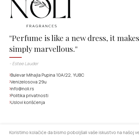
''Perfume is like a new dress, it make
simply marvellous.''
- Estee Lauder
Bulevar Mihajla Pupina 10A/22, YUBC
Venizelosova 29u
info@noli.rs
Politika privatnosti
Uslovi korišćenja
Koristimo kolačiće da bismo poboljšali vaše iskustvo na našoj 