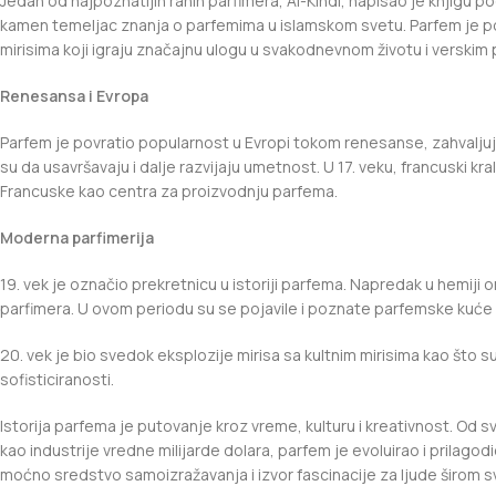
Jedan od najpoznatijih ranih parfimera, Al-Kindi, napisao je knjigu po
kamen temeljac znanja o parfemima u islamskom svetu. Parfem je po
mirisima koji igraju značajnu ulogu u svakodnevnom životu i verskim
Renesansa i Evropa
Parfem je povratio popularnost u Evropi tokom renesanse, zahvaljujući
su da usavršavaju i dalje razvijaju umetnost. U 17. veku, francuski kra
Francuske kao centra za proizvodnju parfema.
Moderna parfimerija
19. vek je označio prekretnicu u istoriji parfema. Napredak u hemiji o
parfimera. U ovom periodu su se pojavile i poznate parfemske kuće ka
20. vek je bio svedok eksplozije mirisa sa kultnim mirisima kao što s
sofisticiranosti.
Istorija parfema je putovanje kroz vreme, kulturu i kreativnost. Od
kao industrije vredne milijarde dolara, parfem je evoluirao i prilagod
moćno sredstvo samoizražavanja i izvor fascinacije za ljude širom sve