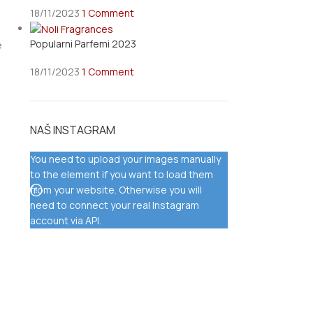
18/11/2023
1 Comment
Popularni Parfemi 2023
e
18/11/2023
1 Comment
NAŠ INSTAGRAM
You need to upload your images manually
to the element if you want to load them
from your website. Otherwise you will
need to connect your real Instagram
account via API.
u