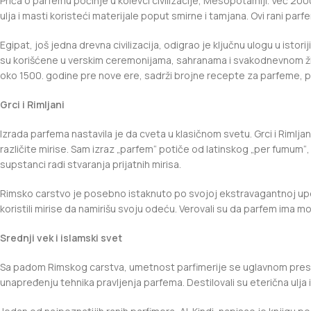
Priča o parfemu počinje u kolevci civilizacije, Mesopotamiji. Već 20
ulja i masti koristeći materijale poput smirne i tamjana. Ovi rani par
Egipat, još jedna drevna civilizacija, odigrao je ključnu ulogu u istor
su korišćene u verskim ceremonijama, sahranama i svakodnevnom živo
oko 1500. godine pre nove ere, sadrži brojne recepte za parfeme, pr
Grci i Rimljani
Izrada parfema nastavila je da cveta u klasičnom svetu. Grci i Rimljani
različite mirise. Sam izraz „parfem“ potiče od latinskog „per fumum“,
supstanci radi stvaranja prijatnih mirisa.
Rimsko carstvo je posebno istaknuto po svojoj ekstravagantnoj upotre
koristili mirise da namirišu svoju odeću. Verovali su da parfem ima moć
Srednji vek i islamski svet
Sa padom Rimskog carstva, umetnost parfimerije se uglavnom preselila 
unapređenju tehnika pravljenja parfema. Destilovali su eterična ulja i