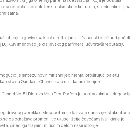
d nazivom „Knjiga o hemiji parfema i destilacija“, koja je postala
stao duboko isprepleten sa islamskom kulturom, sa mirisnim uljima 
 praksama.
 uticaju trgovine sa Istokom. Italijanski i francuski parfimeri počeli
lj Luj KSIV imenovao je kraljevskog parfimera, učvrstivši reputaciju
mogućio je sintezu novih mirisnih jedinjenja, proširujući paletu
o što su Guerlain i Chanel, koje su i danas uticajne.
u Chanel No. 5 i Diorova Miss Dior. Parfem je postao simbol elegancije
 svog drevnog porekla u Mesopotamiji do svoje današnje istaknutosti
io se da odražava promenljive ukuse i želje čovečanstva. I dalje je
ta, čineći ga trajnim i mirisnim delom naše istorije.