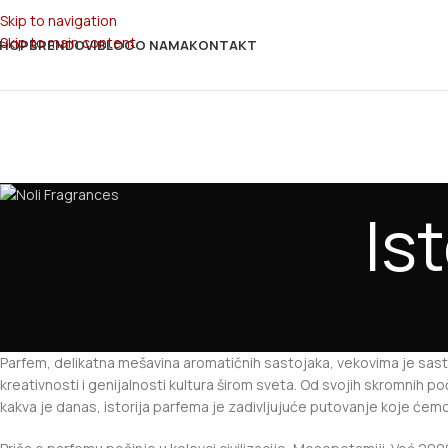
Skip to navigation
Skip to main content
HOP
BRENDOVI
BLOG
O NAMA
KONTAKT
Is
Parfem, delikatna mešavina aromatičnih sastojaka, vekovima je sast
kreativnosti i genijalnosti kultura širom sveta. Od svojih skromnih po
kakva je danas, istorija parfema je zadivljujuće putovanje koje ćemo