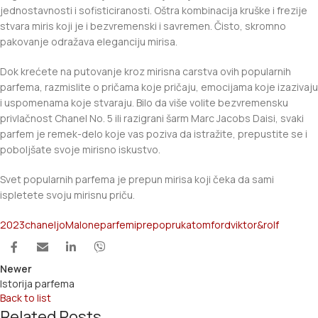
jednostavnosti i sofisticiranosti. Oštra kombinacija kruške i frezije
stvara miris koji je i bezvremenski i savremen. Čisto, skromno
pakovanje odražava eleganciju mirisa.
Dok krećete na putovanje kroz mirisna carstva ovih popularnih
parfema, razmislite o pričama koje pričaju, emocijama koje izazivaju
i uspomenama koje stvaraju. Bilo da više volite bezvremensku
privlačnost Chanel No. 5 ili razigrani šarm Marc Jacobs Daisi, svaki
parfem je remek-delo koje vas poziva da istražite, prepustite se i
poboljšate svoje mirisno iskustvo.
Svet popularnih parfema je prepun mirisa koji čeka da sami
ispletete svoju mirisnu priču.
2023
chanel
joMalone
parfemi
prepopruka
tomford
viktor&rolf
Newer
Istorija parfema
Back to list
Related Posts