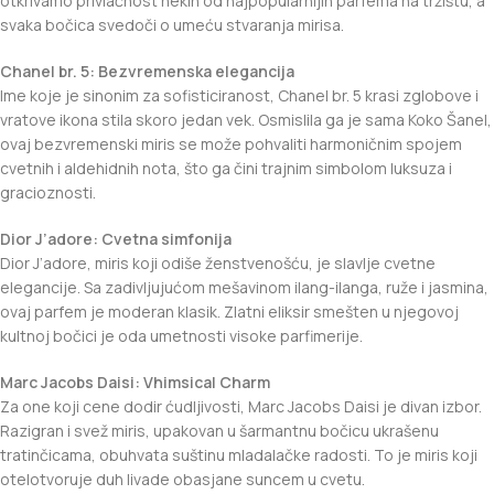
otkrivamo privlačnost nekih od najpopularnijih parfema na tržištu, a
svaka bočica svedoči o umeću stvaranja mirisa.
Chanel br. 5: Bezvremenska elegancija
Ime koje je sinonim za sofisticiranost, Chanel br. 5 krasi zglobove i
vratove ikona stila skoro jedan vek. Osmislila ga je sama Koko Šanel,
ovaj bezvremenski miris se može pohvaliti harmoničnim spojem
cvetnih i aldehidnih nota, što ga čini trajnim simbolom luksuza i
gracioznosti.
Dior J’adore: Cvetna simfonija
Dior J’adore, miris koji odiše ženstvenošću, je slavlje cvetne
elegancije. Sa zadivljujućom mešavinom ilang-ilanga, ruže i jasmina,
ovaj parfem je moderan klasik. Zlatni eliksir smešten u njegovoj
kultnoj bočici je oda umetnosti visoke parfimerije.
Marc Jacobs Daisi: Vhimsical Charm
Za one koji cene dodir ćudljivosti, Marc Jacobs Daisi je divan izbor.
Razigran i svež miris, upakovan u šarmantnu bočicu ukrašenu
tratinčicama, obuhvata suštinu mladalačke radosti. To je miris koji
otelotvoruje duh livade obasjane suncem u cvetu.