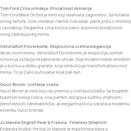
Tom Ford Crna orhideja: Privlačnost misterije
Tom Ford Black Orchid je miris koji obuhvata zagonetno. Sa notama
crnog tartufa, crne orhideje i tamne čokolade, plete priču o misteriji
i zavođenju. Elegantna, crna bočica samo doprinosi privlačnosti
ovog zadivljujućeg mirisa.
Viktor&Rolf Floverbomb: Eksplozivna cvetna elegancija
Veran svom imenu, Viktor&Rolf Floverbomb je eksplozija cvetnih
nota koja ostavlja nezaboravan utisak. Ovaj moderni klasik smešten
je u bočicu u obliku granate, koja simbolizuje transformativnu moć
mirisa. To je čulno putovanje koje pali duh.
Gucci Bloom: cvetanje cveća
Gucci Bloom je miris koji vas prenosi u cvetajuću baštu. Sa bogatim
buketom belog cveća, ovaj parfem dočarava suštinu vitalnosti i
ženstvenosti. Minimalistička, ali elegantna boca odražava modernu
estetiku Gucci brenda.
Jo Malone English Pear & Freesia: Timeless Simpliciti
Engleska kruška i frezija Jo Malone je majstorska klasa u