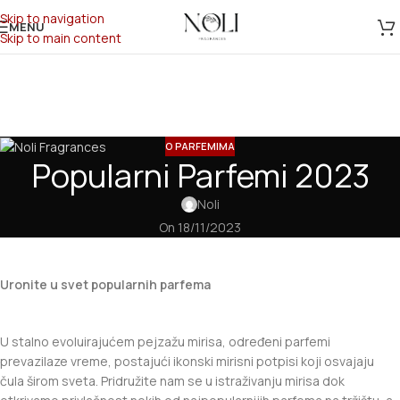
Skip to navigation
MENU
Skip to main content
O PARFEMIMA
Popularni Parfemi 2023
Noli
On 18/11/2023
Uronite u svet popularnih parfema
U stalno evoluirajućem pejzažu mirisa, određeni parfemi
prevazilaze vreme, postajući ikonski mirisni potpisi koji osvajaju
čula širom sveta. Pridružite nam se u istraživanju mirisa dok