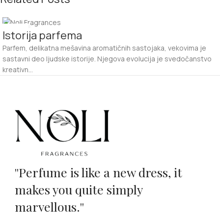
18
Istorija parfema
NOV
Parfem, delikatna mešavina aromatičnih sastojaka, vekovima je
sastavni deo ljudske istorije. Njegova evolucija je svedočanstvo
kreativn...
''Perfume is like a new dress, it
makes you quite simply
marvellous.''