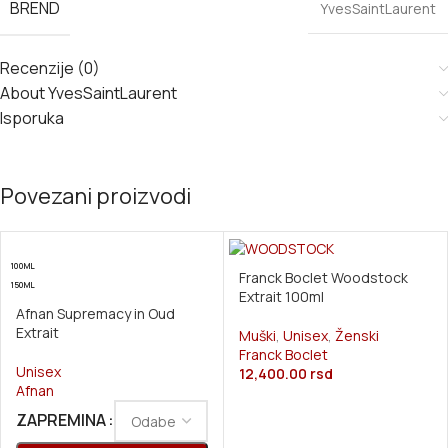
BREND
YvesSaintLaurent
Recenzije (0)
About YvesSaintLaurent
Isporuka
Povezani proizvodi
100ML
Franck Boclet Woodstock
150ML
Extrait 100ml
Afnan Supremacy in Oud
Extrait
Muški
,
Unisex
,
Ženski
Franck Boclet
Unisex
12,400.00
rsd
Afnan
ZAPREMINA