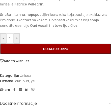
mirisa je
Fabrice Pellegrin
.
Snažan, tamna, nepopustljiv
: Ikona roka koja postaje ekskluzivna
čim dođe u kontakt sa kožom. Drvenasti kožni miris koji spaja
senovitu esenciju
Oud Assafi
i
listove ljubičice
.
-
+
DODAJ U KORPU
Add to wishlist
Kategorija:
Unisex
Oznake:
cuir
,
oud
,
ysl
Share:
Dodatne informacije