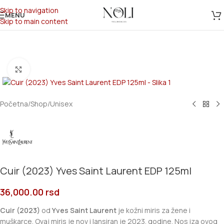
Skip to navigation
MENU
Skip to main content
Click to enlarge
Početna
/
Shop
/
Unisex
Cuir (2023) Yves Saint Laurent EDP 125ml
36,000.00
rsd
Cuir (2023)
od
Yves Saint Laurent
je kožni miris za žene i
muškarce. Ovaj miris je nov i lansiran je 2023. godine. Nos iza ovog