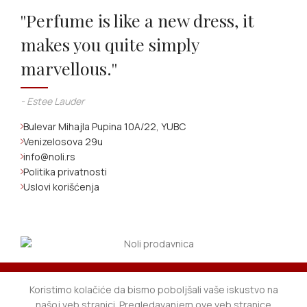
''Perfume is like a new dress, it
makes you quite simply
marvellous.''
- Estee Lauder
Bulevar Mihajla Pupina 10A/22, YUBC
Venizelosova 29u
info@noli.rs
Politika privatnosti
Uslovi korišćenja
BESPLATNA POŠTARINA TOKOM MESECA
Koristimo kolačiće da bismo poboljšali vaše iskustvo na
AVGUSTA!
Shop
Wishlist
Cart
My account
našoj veb stranici. Pregledavanjem ove veb stranice