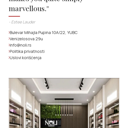
marvellous.''
- Estee Lauder
Bulevar Mihajla Pupina 10A/22, YUBC
Venizelosova 29u
info@noli.rs
Politika privatnosti
Uslovi korišćenja