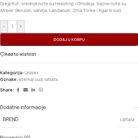
Grejpfrut; srednje note su Heliotrop i Orhideja; bazne note su
Amber, Benzoin, Vanilija, Labdanum, Zrna Tonke i Agar ili oud.
-
+
DODAJ U KORPU
Add to wishlist
Kategorija:
Unisex
Oznake:
eternal oud
,
lattafa
Share:
Dodatne informacije
BREND
Lattafa
Recenzije (0)