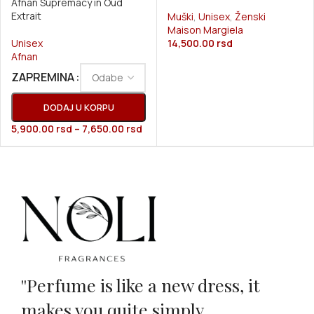
Afnan Supremacy in Oud
Extrait
Muški
,
Unisex
,
Ženski
Maison Margiela
Unisex
14,500.00
rsd
Afnan
ZAPREMINA
DODAJ U KORPU
5,900.00
rsd
–
7,650.00
rsd
''Perfume is like a new dress, it
makes you quite simply