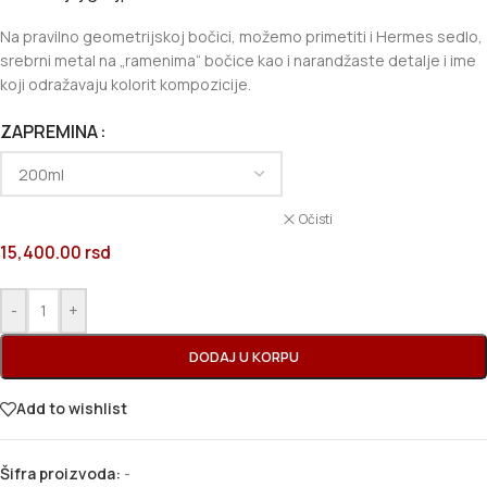
Na pravilno geometrijskoj bočici, možemo primetiti i Hermes sedlo,
srebrni metal na „ramenima“ bočice kao i narandžaste detalje i ime
koji odražavaju kolorit kompozicije.
ZAPREMINA
Očisti
15,400.00
rsd
-
+
DODAJ U KORPU
Add to wishlist
Šifra proizvoda:
-