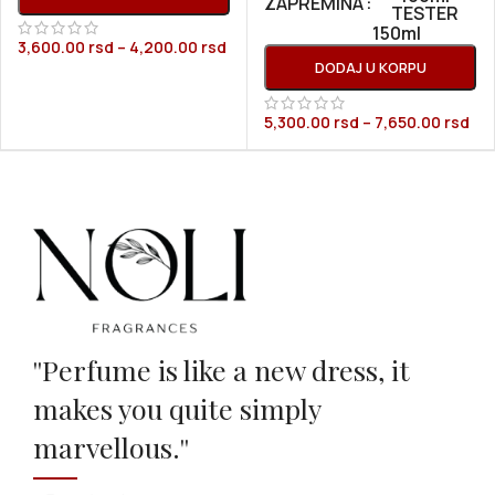
ZAPREMINA
TESTER
150ml
3,600.00
rsd
–
4,200.00
rsd
DODAJ U KORPU
5,300.00
rsd
–
7,650.00
rsd
''Perfume is like a new dress, it
makes you quite simply
marvellous.''