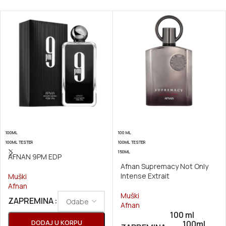
100ML
100 ML
100ML TESTER
100ML TESTER
150ML
AFNAN 9PM EDP
Afnan Supremacy Not Only
Intense Extrait
Muški
Afnan
Muški
ZAPREMINA
Afnan
100 ml
DODAJ U KORPU
100ml