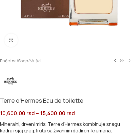
Click to enlarge
Početna
/
Shop
/
Muški
Terre d’Hermes Eau de toilette
10,600.00
rsd
–
15,400.00
rsd
Mineralni, drveni miris, Terre d’Hermes kombinuje snagu
kedra i sjaj grejpfruta sa živahnim dodirom kremena.